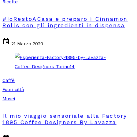
Ricette
#IoRestoACasa e preparo i Cinnamon
Rolls con gli ingredienti in dispensa
event
21 Marzo 2020
Caffè
Fuori città
Musei
Il mio viaggio sensoriale alla Factory
1895 Coffee Designers By Lavazza