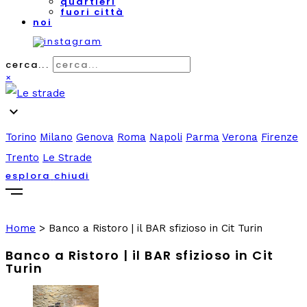
quartieri
fuori città
noi
cerca...
×
expand_more
Torino
Milano
Genova
Roma
Napoli
Parma
Verona
Firenze
Trento
Le Strade
esplora
chiudi
Home
>
Banco a Ristoro | il BAR sfizioso in Cit Turin
Banco a Ristoro | il BAR sfizioso in Cit
Turin