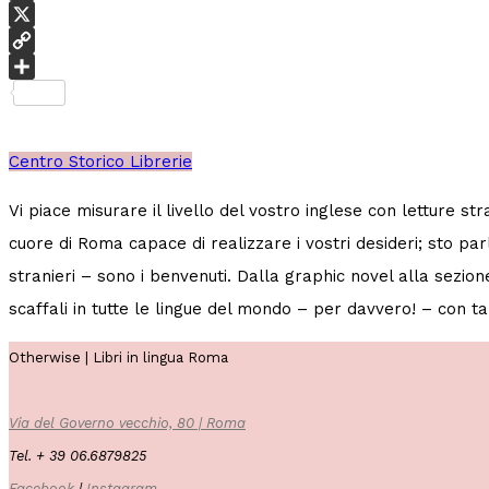
Threads
X
Copy
Link
Condividi
Centro Storico
Librerie
Vi piace misurare il livello del vostro inglese con letture str
cuore di Roma capace di realizzare i vostri desideri; sto pa
stranieri – sono i benvenuti. Dalla graphic novel alla sezio
scaffali in tutte le lingue del mondo – per davvero! – con ta
Otherwise | Libri in lingua Roma
Via del Governo vecchio, 80 | Roma
Tel. + 39 06.6879825
Facebook
|
Instagram