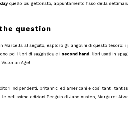
sday
quello più gettonato, appuntamento fisso della settimana, t
 the question
 Marcella al seguito, esploro gli angolini di questo tesoro: i pr
 poi i libri di saggistica e i
second hand
, libri usati in s
a Victorian Age!
tori indipendenti, britannici ed americani e così tanti, tantissi
 – le bellissime edizioni Penguin di Jane Austen, Margaret Atw