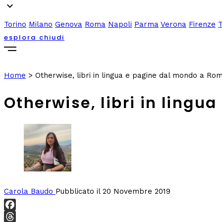
expand_more
Torino
Milano
Genova
Roma
Napoli
Parma
Verona
Firenze
esplora
chiudi
Home
>
Otherwise, libri in lingua e pagine dal mondo a Ro
Otherwise, libri in ling
Carola Baudo
Pubblicato il 20 Novembre 2019
Facebook