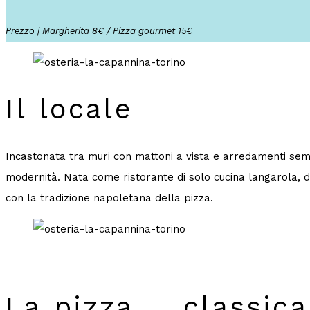
Prezzo | Margherita 8€ / Pizza gourmet 15€
Il locale
Incastonata tra muri con mattoni a vista e arredamenti sempli
modernità. Nata come ristorante di solo cucina langarola, d
con la tradizione napoletana della pizza.
La pizza … classica