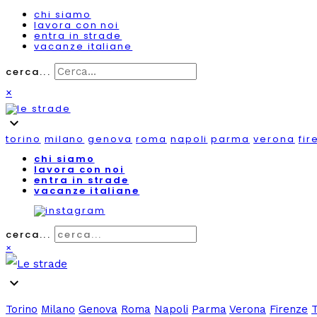
chi siamo
lavora con noi
entra in strade
vacanze italiane
cerca...
×
expand_more
torino
milano
genova
roma
napoli
parma
verona
fir
chi siamo
lavora con noi
entra in strade
vacanze italiane
cerca...
×
expand_more
Torino
Milano
Genova
Roma
Napoli
Parma
Verona
Firenze