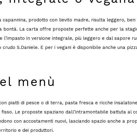
a capannina, prodotto con lievito madre, risulta leggero, ben li
bia bontà. La carta offre proposte perfette anche per la stag
e l’impasto in versione integrale, più leggero e dal sapore ru
to crudo S.Daniele. E per i vegani è disponibile anche una piz
del menù
n piatti di pesce o di terra, pasta fresca e ricche insalatone
ù fisso. Le proposte spaziano dall’intramontabile battuta al
i fondono con accostamenti nuovi, lasciando spazio anche a pr
rritorio e dei produttori.