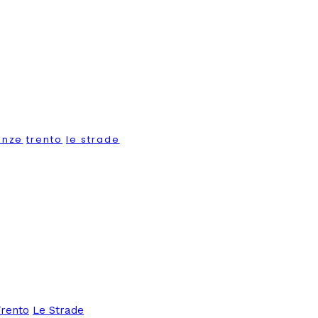
enze
trento
le strade
Trento
Le Strade