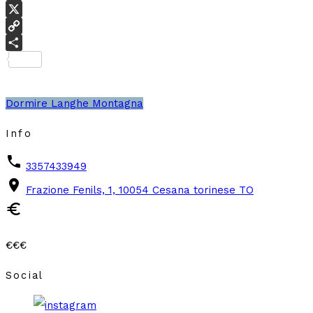
Threads
X
Copy
Link
Condividi
Dormire
Langhe
Montagna
Info
phone
3357433949
place
Frazione Fenils, 1, 10054 Cesana torinese TO
euro
€€€
Social