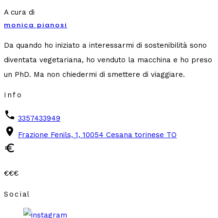
A cura di
monica pianosi
Da quando ho iniziato a interessarmi di sostenibilità sono
diventata vegetariana, ho venduto la macchina e ho preso
un PhD. Ma non chiedermi di smettere di viaggiare.
Info
phone
3357433949
place
Frazione Fenils, 1, 10054 Cesana torinese TO
euro
€€€
Social