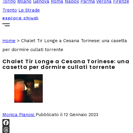
Torino
Milano
Genova
Roma
Napoli
Parma
Verona
Firenze
Trento
Le Strade
esplora
chiudi
Home
>
Chalet Tir Longe a Cesana Torinese: una casetta
per dormire cullati torrente
Chalet Tir Longe a Cesana Torinese: una
casetta per dormire cullati torrente
Monica Pianosi
Pubblicato il 12 Gennaio 2023
Facebook