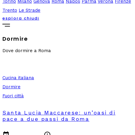
Torino
Milano
Genova
Roma
Napoli
Parma
Verona
Firenze
Trento
Le Strade
esplora
chiudi
Dormire
Dove dormire a Roma
Cucina italiana
Dormire
Fuori città
Santa Lucia Maccarese: un’oasi di
pace a due passi da Roma
event
schedule