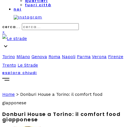
quartieri
fuori città
noi
cerca...
×
expand_more
Torino
Milano
Genova
Roma
Napoli
Parma
Verona
Firenze
Trento
Le Strade
esplora
chiudi
Home
>
Donburi House a Torino: il comfort food
giapponese
Donburi House a Torino: il comfort food
giapponese