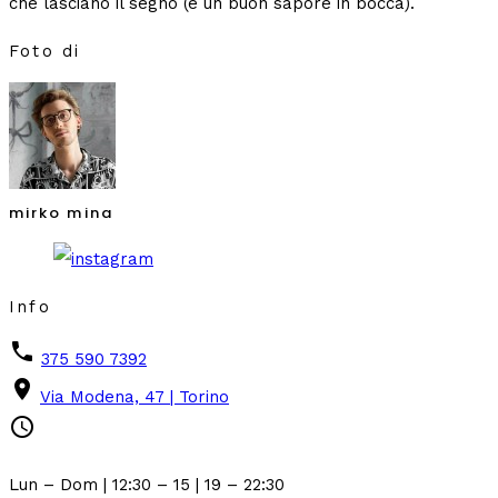
che lasciano il segno (e un buon sapore in bocca).
Foto di
mirko mina
Info
phone
375 590 7392
place
Via Modena, 47 | Torino
schedule
Lun – Dom | 12:30 – 15 | 19 – 22:30