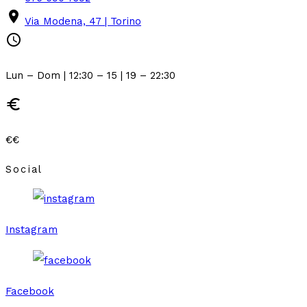
place
Via Modena, 47 | Torino
schedule
Lun – Dom | 12:30 – 15 | 19 – 22:30
euro
€€
Social
Instagram
Facebook