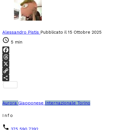
Alessandro Pistis
Pubblicato il 15 Ottobre 2025
schedule
5 min
Facebook
Threads
X
Copy
Link
Condividi
Aurora
Giapponese
Internazionale
Torino
Info
phone
375 590 7392