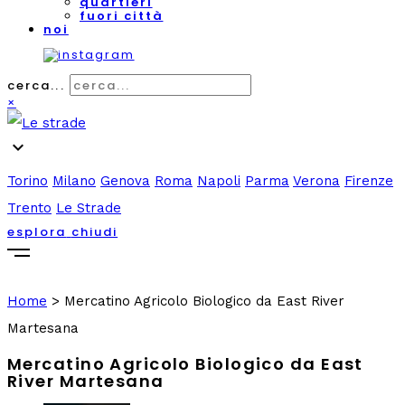
quartieri
fuori città
noi
cerca...
×
expand_more
Torino
Milano
Genova
Roma
Napoli
Parma
Verona
Firenze
Trento
Le Strade
esplora
chiudi
Home
>
Mercatino Agricolo Biologico da East River
Martesana
Mercatino Agricolo Biologico da East
River Martesana