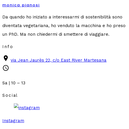
monica pianosi
Da quando ho iniziato a interessarmi di sostenibilità sono
diventata vegetariana, ho venduto la macchina e ho preso
un PhD. Ma non chiedermi di smettere di viaggiare.
Info
place
via Jean Jaurès 22, c/o East River Martesana
schedule
Sa | 10 – 13
Social
Instagram