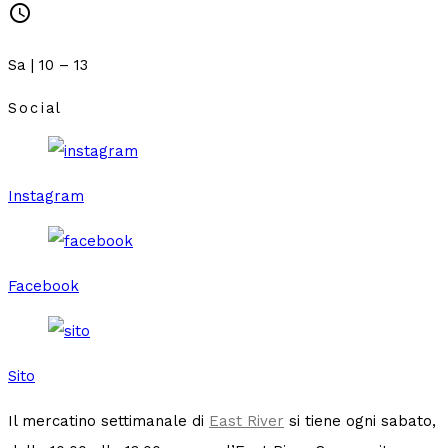
schedule
Sa | 10 – 13
Social
Instagram
Facebook
Sito
Il mercatino settimanale di
East River
si tiene ogni sabato,