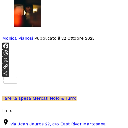
Monica Pianosi
Pubblicato il 22 Ottobre 2023
Facebook
Threads
X
Copy
Link
Condividi
Fare la spesa
Mercati
Nolo & Turro
Info
place
via Jean Jaurès 22, c/o East River Martesana