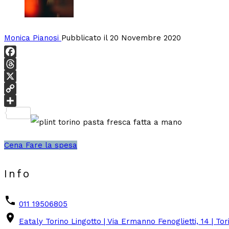
Monica Pianosi
Pubblicato il 20 Novembre 2020
Facebook
Threads
X
Copy
Link
Condividi
Cena
Fare la spesa
Info
phone
011 19506805
place
Eataly Torino Lingotto | Via Ermanno Fenoglietti, 14 | Tor