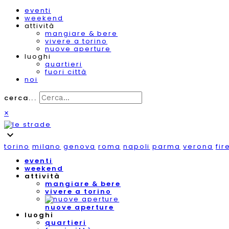
eventi
weekend
attività
mangiare & bere
vivere a torino
nuove aperture
luoghi
quartieri
fuori città
noi
cerca...
×
expand_more
torino
milano
genova
roma
napoli
parma
verona
fir
eventi
weekend
attività
mangiare & bere
vivere a torino
nuove aperture
luoghi
quartieri