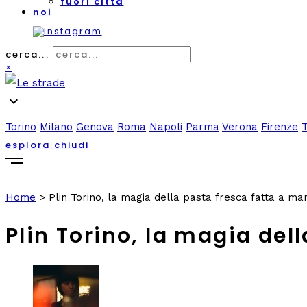
fuori città
noi
cerca...
×
expand_more
Torino
Milano
Genova
Roma
Napoli
Parma
Verona
Firenze
esplora
chiudi
Home
>
Plin Torino, la magia della pasta fresca fatta a m
Plin Torino, la magia de