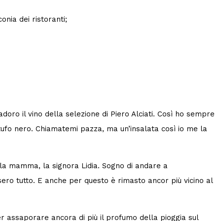
onia dei ristoranti;
doro il vino della selezione di Piero Alciati. Così ho sempre
rtufo nero. Chiamatemi pazza, ma un’insalata così io me la
lla mamma, la signora Lidia. Sogno di andare a
ero tutto. E anche per questo è rimasto ancor più vicino al
r assaporare ancora di più il profumo della pioggia sul