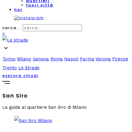
quartieri
fuori città
noi
cerca...
×
expand_more
Torino
Milano
Genova
Roma
Napoli
Parma
Verona
Firenze
Trento
Le Strade
esplora
chiudi
San Siro
La guida al quartiere San Siro di Milano