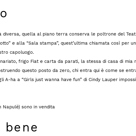
to
iversa, quella al piano terra conserva le poltrone del Teatro
lotto” e alla “Sala stampa”, quest’ultima chiamata così per u
ostro capoluogo.
ariato, frigo Fiat e carta da parati, la stessa di casa di mia
struendo questo posto da zero, chi entra qui è come se entr
gli A-ha a “Girls just wanna have fun” di Cindy Lauper imposs
in Napulè) sono in vendita
e bene