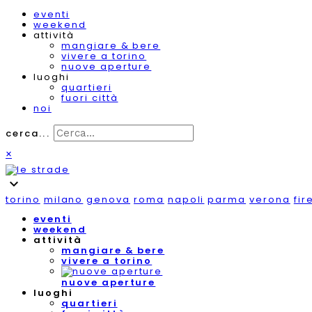
eventi
weekend
attività
mangiare & bere
vivere a torino
nuove aperture
luoghi
quartieri
fuori città
noi
cerca...
×
expand_more
torino
milano
genova
roma
napoli
parma
verona
fir
eventi
weekend
attività
mangiare & bere
vivere a torino
nuove aperture
luoghi
quartieri