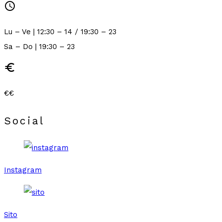
schedule
Lu – Ve | 12:30 – 14 / 19:30 – 23
Sa – Do | 19:30 – 23
euro
€€
Social
Instagram
Sito