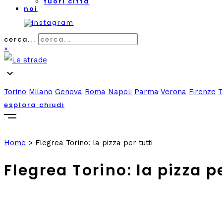
fuori città
noi
cerca...
×
expand_more
Torino
Milano
Genova
Roma
Napoli
Parma
Verona
Firenze
esplora
chiudi
Home
>
Flegrea Torino: la pizza per tutti
Flegrea Torino: la pizza pe