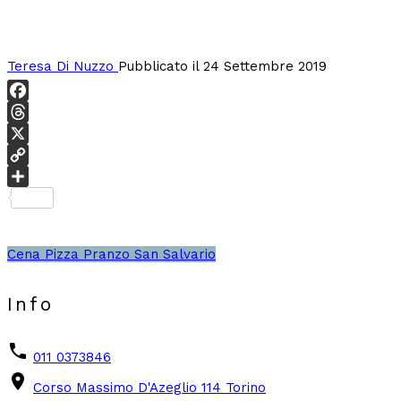
Teresa Di Nuzzo
Pubblicato il 24 Settembre 2019
Facebook
Threads
X
Copy
Link
Condividi
Cena
Pizza
Pranzo
San Salvario
Info
phone
011 0373846
place
Corso Massimo D'Azeglio 114 Torino