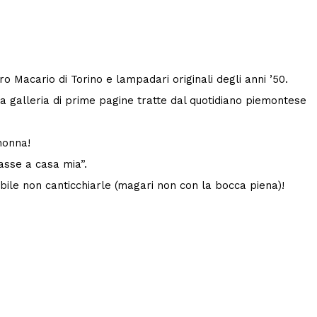
 Macario di Torino e lampadari originali degli anni ’50.
na galleria di prime pagine tratte dal quotidiano piemontese
 nonna!
asse a casa mia”.
ibile non canticchiarle (magari non con la bocca piena)!