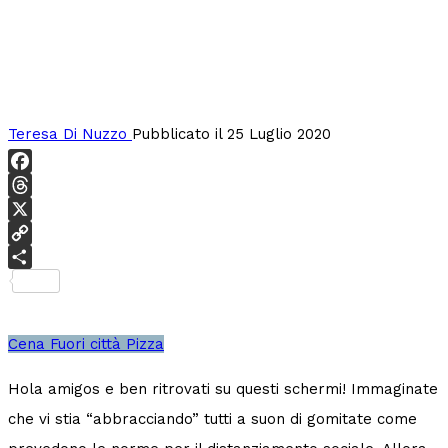
Teresa Di Nuzzo
Pubblicato il 25 Luglio 2020
Facebook
Threads
X
Copy
Link
Condividi
Cena
Fuori città
Pizza
Hola amigos e ben ritrovati su questi schermi! Immaginate
che vi stia “abbracciando” tutti a suon di gomitate come