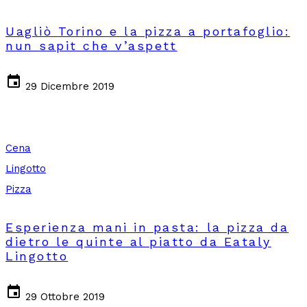
Uagliò Torino e la pizza a portafoglio:
nun sapit che v’aspett
event
29 Dicembre 2019
Cena
Lingotto
Pizza
Esperienza mani in pasta: la pizza da
dietro le quinte al piatto da Eataly
Lingotto
event
29 Ottobre 2019