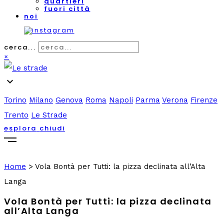
quartieri
fuori città
noi
cerca...
×
expand_more
Torino
Milano
Genova
Roma
Napoli
Parma
Verona
Firenze
Trento
Le Strade
esplora
chiudi
Home
>
Vola Bontà per Tutti: la pizza declinata all’Alta
Langa
Vola Bontà per Tutti: la pizza declinata
all’Alta Langa