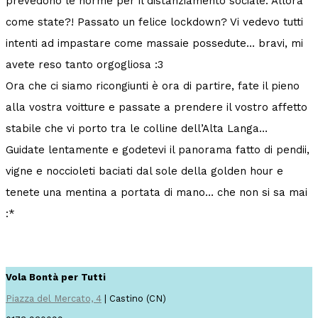
prevedono le norme per il distanziamento sociale. Allora
come state?! Passato un felice lockdown? Vi vedevo tutti
intenti ad impastare come massaie possedute… bravi, mi
avete reso tanto orgogliosa :3
Ora che ci siamo ricongiunti è ora di partire, fate il pieno
alla vostra voitture e passate a prendere il vostro affetto
stabile che vi porto tra le colline dell’Alta Langa…
Guidate lentamente e godetevi il panorama fatto di pendii,
vigne e noccioleti baciati dal sole della golden hour e
tenete una mentina a portata di mano… che non si sa mai
:*
Vola Bontà per Tutti
Piazza del Mercato, 4
| Castino (CN)