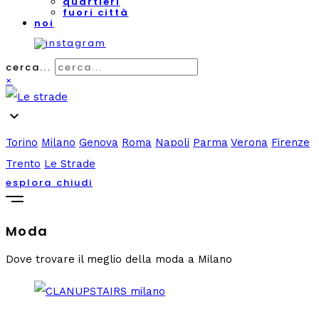
quartieri
fuori città
noi
cerca...
×
expand_more
Torino
Milano
Genova
Roma
Napoli
Parma
Verona
Firenze
Trento
Le Strade
esplora
chiudi
Moda
Dove trovare il meglio della moda a Milano