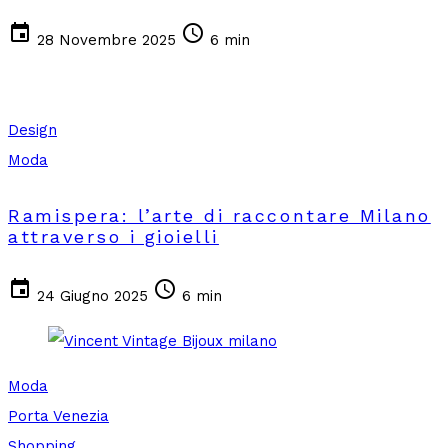
event
schedule
28 Novembre 2025
6 min
Design
Moda
Ramispera: l’arte di raccontare Milano
attraverso i gioielli
event
schedule
24 Giugno 2025
6 min
Moda
Porta Venezia
Shopping