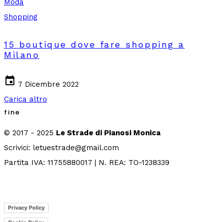
Moda
Shopping
15 boutique dove fare shopping a
Milano
event
7 Dicembre 2022
Carica altro
fine
© 2017 - 2025
Le Strade di Pianosi Monica
Scrivici: letuestrade@gmail.com
Partita IVA: 11755880017 | N. REA: TO-1238339
Privacy Policy