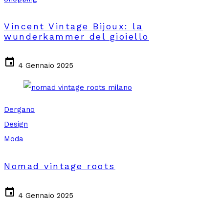
Vincent Vintage Bijoux: la
wunderkammer del gioiello
event
4 Gennaio 2025
Dergano
Design
Moda
Nomad vintage roots
event
4 Gennaio 2025