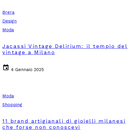
Brera
Design
Moda
Jacassi Vintage Delirium: il tempio del
vintage a Milano
event
4 Gennaio 2025
Moda
Shopping
11 brand artigianali di gioielli milanesi
che forse non conoscevi