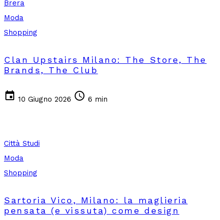
Brera
Moda
Shopping
Clan Upstairs Milano: The Store, The
Brands, The Club
event
schedule
10 Giugno 2026
6 min
Città Studi
Moda
Shopping
Sartoria Vico, Milano: la maglieria
pensata (e vissuta) come design