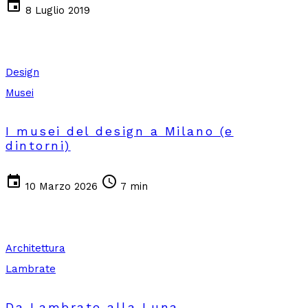
event
8 Luglio 2019
Design
Musei
I musei del design a Milano (e
dintorni)
event
schedule
10 Marzo 2026
7 min
Architettura
Lambrate
Da Lambrate alla Luna