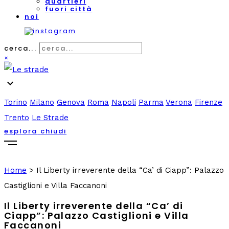
quartieri
fuori città
noi
cerca...
×
expand_more
Torino
Milano
Genova
Roma
Napoli
Parma
Verona
Firenze
Trento
Le Strade
esplora
chiudi
Home
>
Il Liberty irreverente della “Ca’ di Ciapp”: Palazzo
Castiglioni e Villa Faccanoni
Il Liberty irreverente della “Ca’ di
Ciapp”: Palazzo Castiglioni e Villa
Faccanoni