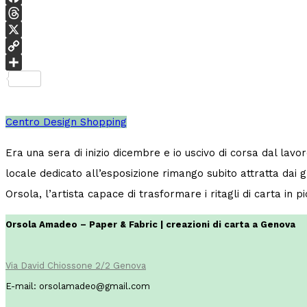
Facebook
Threads
X
Copy
Link
Condividi
Centro
Design
Shopping
Era una sera di inizio dicembre e io uscivo di corsa dal lav
locale dedicato all’esposizione rimango subito attratta dai gr
Orsola, l’artista capace di trasformare i ritagli di carta in 
Orsola Amadeo – Paper & Fabric | creazioni di carta a Genova
Via David Chiossone 2/2 Genova
E-mail: orsolamadeo@gmail.com