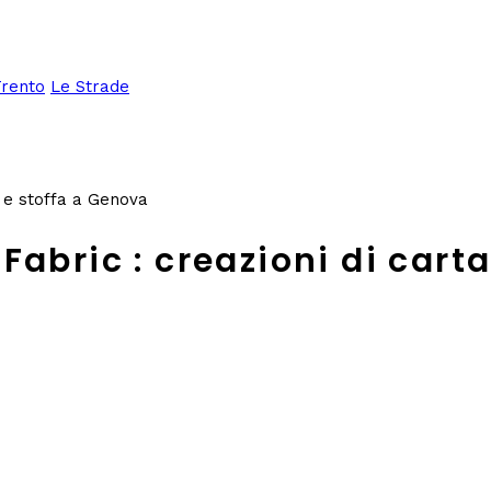
Trento
Le Strade
a e stoffa a Genova
abric : creazioni di cart