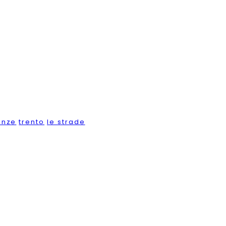
enze
trento
le strade