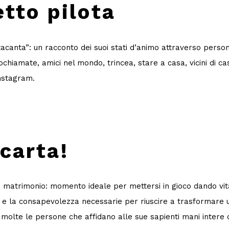
etto pilota
anta”: un racconto dei suoi stati d’animo attraverso personagg
hiamate, amici nel mondo, trincea, stare a casa, vicini di cas
Instagram.
carta!
uo matrimonio: momento ideale per mettersi in gioco dando v
a e la consapevolezza necessarie per riuscire a trasformare un
 molte le persone che affidano alle sue sapienti mani intere c