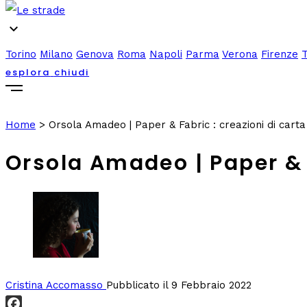
expand_more
Torino
Milano
Genova
Roma
Napoli
Parma
Verona
Firenze
esplora
chiudi
Home
>
Orsola Amadeo | Paper & Fabric : creazioni di cart
Orsola Amadeo | Paper & F
Cristina Accomasso
Pubblicato il 9 Febbraio 2022