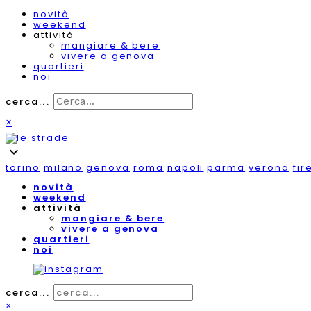
novità
weekend
attività
mangiare & bere
vivere a genova
quartieri
noi
cerca...
×
expand_more
torino
milano
genova
roma
napoli
parma
verona
fir
novità
weekend
attività
mangiare & bere
vivere a genova
quartieri
noi
cerca...
×