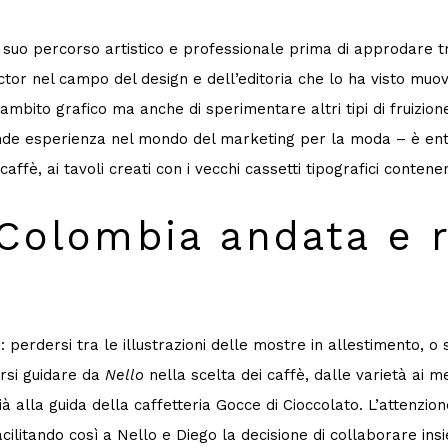
 suo percorso artistico e professionale prima di approdare tra 
tor nel campo del design e dell’editoria che lo ha visto muover
bito grafico ma anche di sperimentare altri tipi di fruizion
de esperienza nel mondo del marketing per la moda – è entr
ffè, ai tavoli creati con i vecchi cassetti tipografici contenenti
Colombia andata e r
 perdersi tra le illustrazioni delle mostre in allestimento, o
arsi guidare da
Nello
nella scelta dei caffè, dalle varietà ai m
ià alla guida della caffetteria Gocce di Cioccolato. L’attenzio
cilitando così a Nello e Diego la decisione di collaborare ins