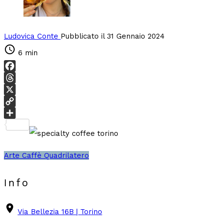
Ludovica Conte
Pubblicato il 31 Gennaio 2024
schedule
6 min
Facebook
Threads
X
Copy
Link
Condividi
Arte
Caffè
Quadrilatero
Info
place
Via Bellezia 16B | Torino