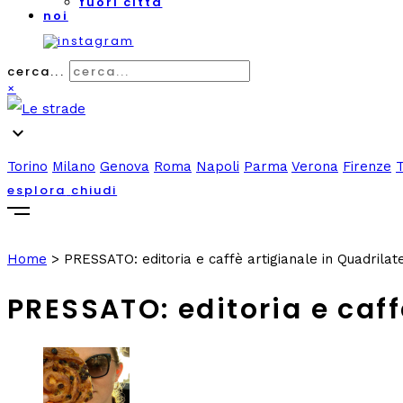
fuori città
noi
cerca...
×
expand_more
Torino
Milano
Genova
Roma
Napoli
Parma
Verona
Firenze
esplora
chiudi
Home
>
PRESSATO: editoria e caffè artigianale in Quadrilat
PRESSATO: editoria e caff