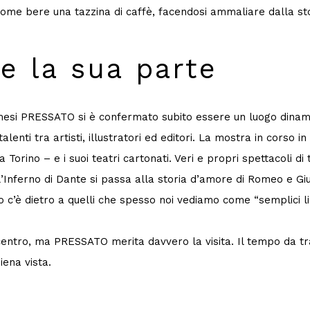
ome bere una tazzina di caffè, facendosi ammaliare dalla sto
e la sua parte
mesi PRESSATO si è confermato subito essere un luogo dinamic
alenti tra artisti, illustratori ed editori. La mostra in corso 
Torino – e i suoi teatri cartonati. Veri e propri spettacoli di 
l’Inferno di Dante si passa alla storia d’amore di Romeo e Giul
 c’è dietro a quelli che spesso noi vediamo come “semplici lib
 centro, ma PRESSATO merita davvero la visita. Il tempo da tr
ena vista.