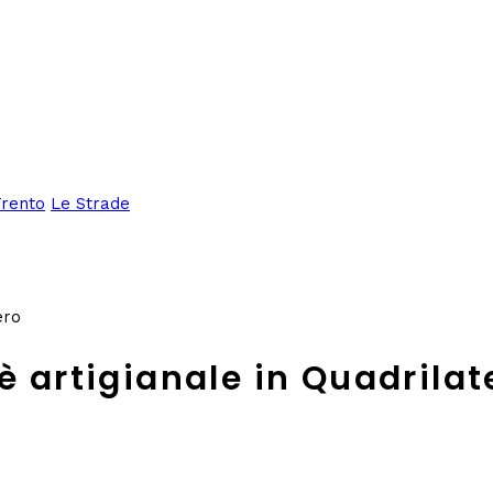
Trento
Le Strade
ero
è artigianale in Quadrilat