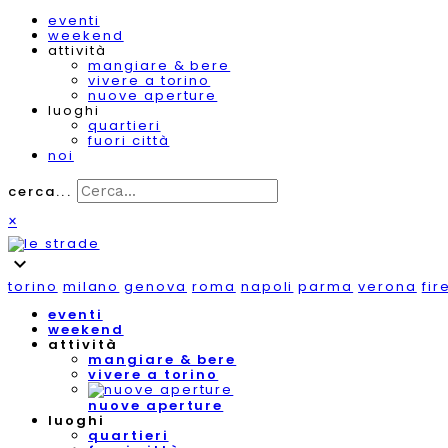
eventi
weekend
attività
mangiare & bere
vivere a torino
nuove aperture
luoghi
quartieri
fuori città
noi
cerca...
×
expand_more
torino
milano
genova
roma
napoli
parma
verona
fir
eventi
weekend
attività
mangiare & bere
vivere a torino
nuove aperture
luoghi
quartieri