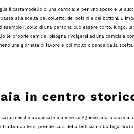
a il cartamodello di una camicia: è per uno sposo e le success
si passa alla scelta del colletto, dei polsini e dei bottoni. È 
 ad esempio il collo di una persona può essere corto, lungo, l
ello le proprie camicie, bisogna rivolgersi ad una camiciaia c
eno una giornata di lavoro e poi molto dipende dalla scelta 
aia in centro storic
i saracinesche abbassate e anche se Agnese adora stare in qu
l frattempo lei si prende cura della bellissima bottega tirata