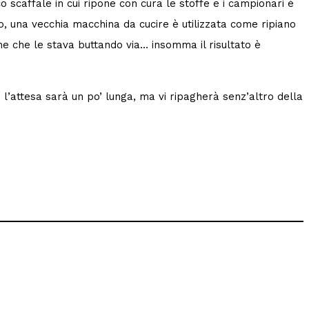
co scaffale in cui ripone con cura le stoffe e i campionari è
o, una vecchia macchina da cucire è utilizzata come ripiano
me che le stava buttando via… insomma il risultato è
 l’attesa sarà un po’ lunga, ma vi ripagherà senz’altro della