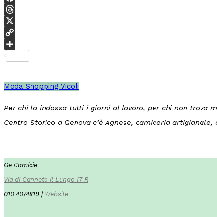
Facebook
Threads
X
Copy
Link
Condividi
Moda
Shopping
Vicoli
Per chi la indossa tutti i giorni al lavoro, per chi non trov
Centro Storico a Genova c’è Agnese, camiceria artigianale, c
Ge Camicie
Via di Canneto il Lungo 17 R
010 4074819 |
Website