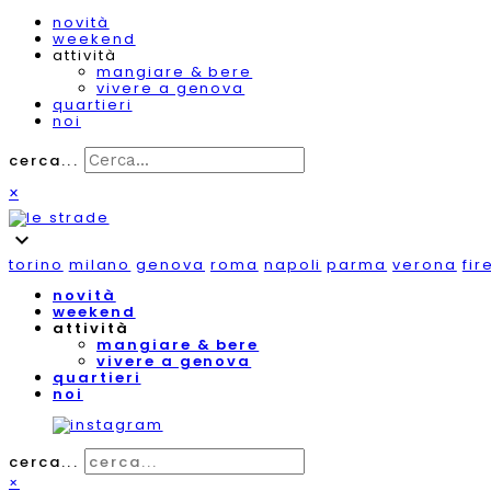
novità
weekend
attività
mangiare & bere
vivere a genova
quartieri
noi
cerca...
×
expand_more
torino
milano
genova
roma
napoli
parma
verona
fir
novità
weekend
attività
mangiare & bere
vivere a genova
quartieri
noi
cerca...
×