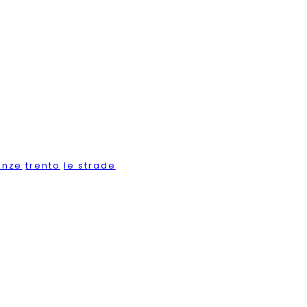
enze
trento
le strade