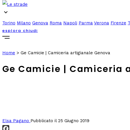
expand_more
Torino
Milano
Genova
Roma
Napoli
Parma
Verona
Firenze
esplora
chiudi
Home
>
Ge Camicie | Camiceria artigianale Genova
Ge Camicie | Camiceria 
Elsa Pagano
Pubblicato il 25 Giugno 2019