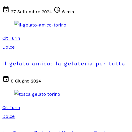
event
schedule
27 Settembre 2024
6 min
Cit Turin
Dolce
Il gelato amico: la gelateria per tuttə
event
8 Giugno 2024
Cit Turin
Dolce