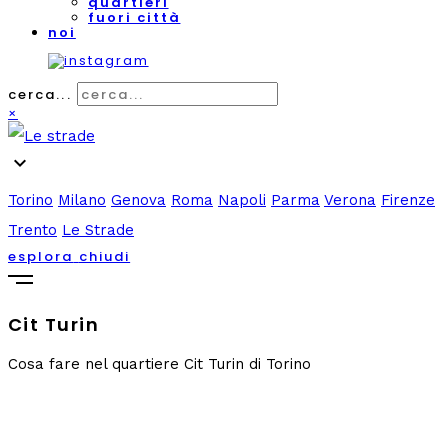
quartieri
fuori città
noi
cerca...
×
expand_more
Torino
Milano
Genova
Roma
Napoli
Parma
Verona
Firenze
Trento
Le Strade
esplora
chiudi
Cit Turin
Cosa fare nel quartiere Cit Turin di Torino