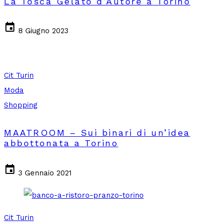
La Tosca Gelato d’Autore a Torino
event
8 Giugno 2023
Cit Turin
Moda
Shopping
MAATROOM – Sui binari di un’idea
abbottonata a Torino
event
3 Gennaio 2021
Cit Turin