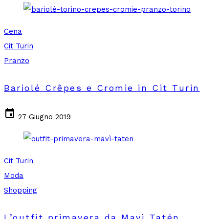
Cena
Cit Turin
Pranzo
Bariolé Crêpes e Cromie in Cit Turin
event
27 Giugno 2019
Cit Turin
Moda
Shopping
L’outfit primavera da Mavì Tatén