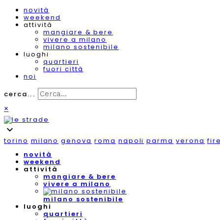
novità
weekend
attività
mangiare & bere
vivere a milano
milano sostenibile
luoghi
quartieri
fuori città
noi
cerca...
×
expand_more
torino
milano
genova
roma
napoli
parma
verona
fir
novità
weekend
attività
mangiare & bere
vivere a milano
milano sostenibile
luoghi
quartieri