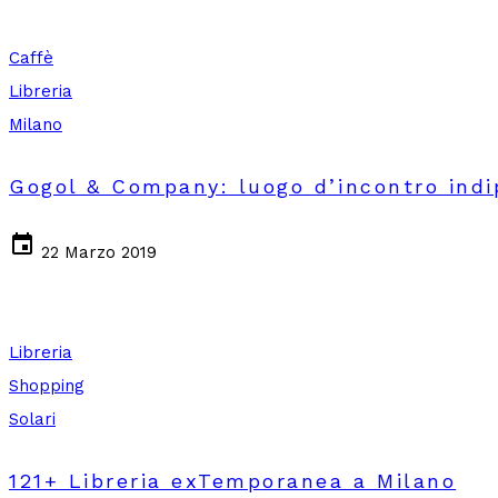
Caffè
Libreria
Milano
Gogol & Company: luogo d’incontro ind
event
22 Marzo 2019
Libreria
Shopping
Solari
121+ Libreria exTemporanea a Milano