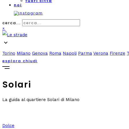
fuori città
noi
cerca...
×
expand_more
Torino
Milano
Genova
Roma
Napoli
Parma
Verona
Firenze
esplora
chiudi
Solari
La guida al quartiere Solari di Milano
Dolce