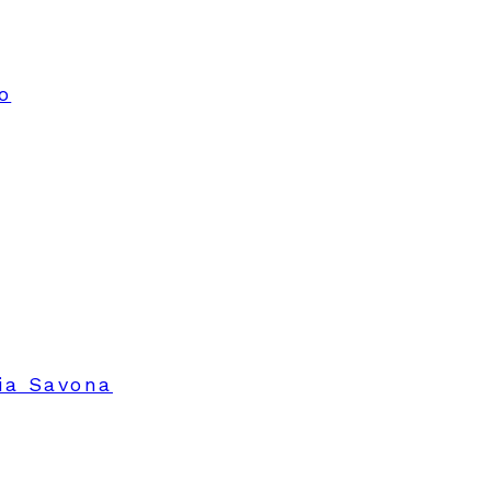
o
Via Savona