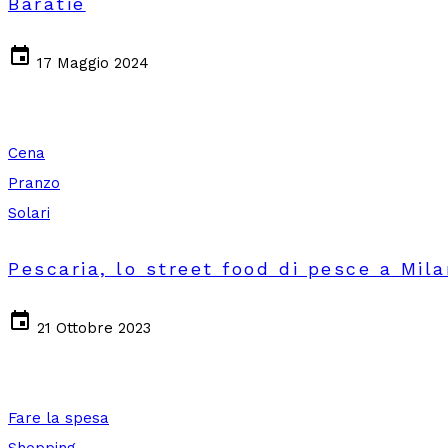
Baratie
event
17 Maggio 2024
Cena
Pranzo
Solari
Pescaria, lo street food di pesce a Mil
event
21 Ottobre 2023
Fare la spesa
Shopping