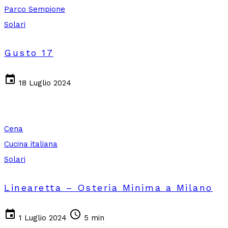
Parco Sempione
Solari
Gusto 17
event
18 Luglio 2024
Cena
Cucina italiana
Solari
Linearetta – Osteria Minima a Milano
event
schedule
1 Luglio 2024
5 min