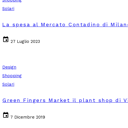
Solari
La spesa al Mercato Contadino di Milan
event
27 Luglio 2023
Design
Shopping
Solari
Green Fingers Market il plant shop di 
event
7 Dicembre 2019