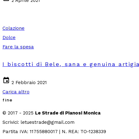
2 Aprile 2021
Colazione
Dolce
Fare la spesa
I biscotti di Bele, sana e genuina artigi
event
2 Febbraio 2021
Carica altro
fine
© 2017 - 2025
Le Strade di Pianosi Monica
Scrivici: letuestrade@gmail.com
Partita IVA: 11755880017 | N. REA: TO-1238339