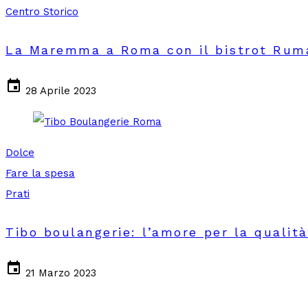
Centro Storico
La Maremma a Roma con il bistrot Ruma
event
28 Aprile 2023
Dolce
Fare la spesa
Prati
Tibo boulangerie: l’amore per la qualità
event
21 Marzo 2023