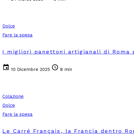
Dolce
Fare la spesa
I migliori panettoni artigianali di Roma 
event
schedule
10 Dicembre 2025
8 min
Colazione
Dolce
Fare la spesa
Le Carré Français, la Francia dentro R