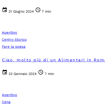
event
schedule
21 Giugno 2024
7 min
Aperitivo
Centro Storico
Fare la spesa
Ciao, molto più di un Alimentari in Ro
event
schedule
23 Gennaio 2024
7 min
Aperitivo
Cena