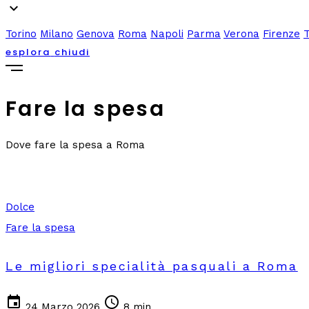
expand_more
Torino
Milano
Genova
Roma
Napoli
Parma
Verona
Firenze
esplora
chiudi
Fare la spesa
Dove fare la spesa a Roma
Dolce
Fare la spesa
Le migliori specialità pasquali a Roma
event
schedule
24 Marzo 2026
8 min