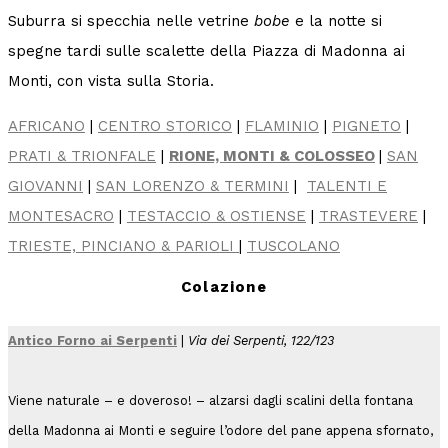
Suburra si specchia nelle vetrine
bobe
e la notte si
spegne tardi sulle scalette della Piazza di Madonna ai
Monti, con vista sulla Storia.
AFRICANO
|
CENTRO STORICO
|
FLAMINIO
|
PIGNETO
|
PRATI & TRIONFALE
|
RIONE, MONTI & COLOSSEO
|
SAN
GIOVANNI
|
SAN LORENZO & TERMINI
|
TALENTI E
MONTESACRO
|
TESTACCIO & OSTIENSE
|
TRASTEVERE
|
TRIESTE, PINCIANO & PARIOLI
|
TUSCOLANO
Colazione
Antico Forno ai Serpenti
|
Via dei Serpenti, 122/123
Viene naturale – e doveroso! – alzarsi dagli scalini della fontana
della Madonna ai Monti e seguire l’odore del pane appena sfornato,