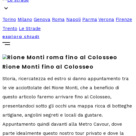
expand_more
Torino
Milano
Genova
Roma
Napoli
Parma
Verona
Firenze
Trento
Le Strade
esplora
chiudi
Rione Monti fino al Colosseo
Storia, ricercatezza ed estro si danno appuntamento tra
le vie acciottolate del Rione Monti, che a beneficio di
questo articolo faremo arrivare fino al Colosseo,
presentandoci sotto gli occhi una mappa ricca di botteghe
artigiane, angolini segreti e locali da gustare.
Appuntamento quindi davanti alla Metro Cavour, dove
parte idealmente questo nostro tour privato e dove la